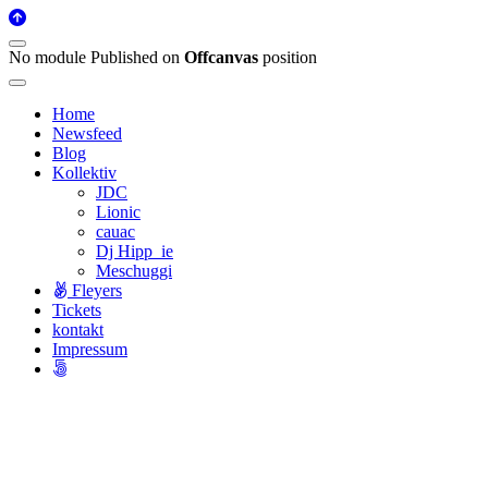
No module Published on
Offcanvas
position
Home
Newsfeed
Blog
Kollektiv
JDC
Lionic
cauac
Dj Hipp_ie
Meschuggi
Fleyers
Tickets
kontakt
Impressum