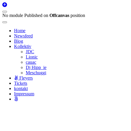
No module Published on
Offcanvas
position
Home
Newsfeed
Blog
Kollektiv
JDC
Lionic
cauac
Dj Hipp_ie
Meschuggi
Fleyers
Tickets
kontakt
Impressum